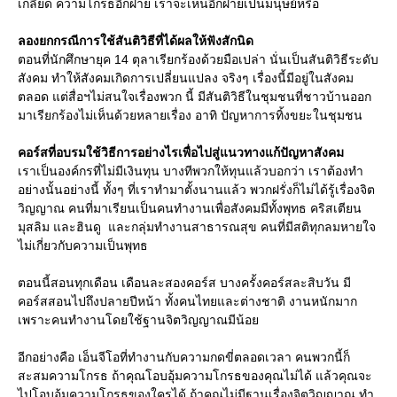
เกลียด ความโกรธอีกฝ่าย เราจะเห็นอีกฝ่ายเป็นมนุษย์หรือ
ลองยกกรณีการใช้สันติวิธีที่ได้ผลให้ฟังสักนิด
ตอนที่นักศึกษายุค 14 ตุลาเรียกร้องด้วยมือเปล่า นั่นเป็นสันติวิธีระดับ
สังคม ทำให้สังคมเกิดการเปลี่ยนแปลง จริงๆ เรื่องนี้มีอยู่ในสังคม
ตลอด แต่สื่อฯไม่สนใจเรื่องพวก นี้ มีสันติวิธีในชุมชนที่ชาวบ้านออก
มาเรียกร้องไม่เห็นด้วยหลายเรื่อง อาทิ ปัญหาการทิ้งขยะในชุมชน
คอร์สที่อบรมใช้วิธีการอย่างไรเพื่อไปสู่แนวทางแก้ปัญหาสังคม
เราเป็นองค์กรที่ไม่มีเงินทุน บางทีพวกให้ทุนแล้วบอกว่า เราต้องทำ
อย่างนั้นอย่างนี้ ทั้งๆ ที่เราทำมาตั้งนานแล้ว พวกฝรั่งก็ไม่ได้รู้เรื่องจิต
วิญญาณ คนที่มาเรียนเป็นคนทำงานเพื่อสังคมมีทั้งพุทธ คริสเตียน
มุสลิม และฮินดู และกลุ่มทำงานสาธารณสุข คนที่มีสติทุกลมหายใจ
ไม่เกี่ยวกับความเป็นพุทธ
ตอนนี้สอนทุกเดือน เดือนละสองคอร์ส บางครั้งคอร์สละสิบวัน มี
คอร์สสอนไปถึงปลายปีหน้า ทั้งคนไทยและต่างชาติ งานหนักมาก
เพราะคนทำงานโดยใช้ฐานจิตวิญญาณมีน้อย
อีกอย่างคือ เอ็นจีโอที่ทำงานกับความกดขี่ตลอดเวลา คนพวกนี้ก็
สะสมความโกรธ ถ้าคุณโอบอุ้มความโกรธของคุณไม่ได้ แล้วคุณจะ
ไปโอบอุ้มความโกรธของใครได้ ถ้าคุณไม่มีฐานเรื่องจิตวิญญาณ ทำ