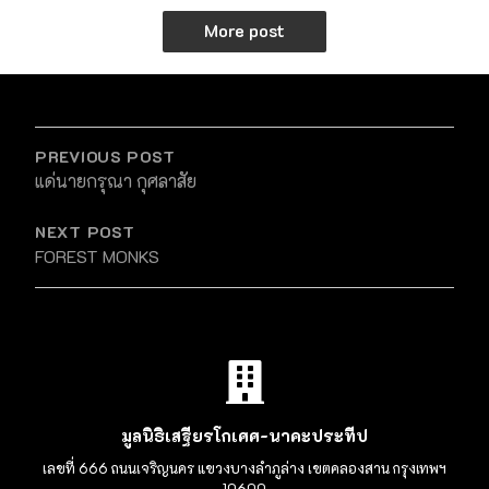
More post
PREVIOUS POST
แด่นายกรุณา กุศลาสัย
NEXT POST
FOREST MONKS
มูลนิธิเสฐียรโกเศศ-นาคะประทีป
เลขที่ 666 ถนนเจริญนคร แขวงบางลำภูล่าง เขตคลองสาน กรุงเทพฯ
10600