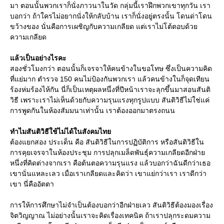
มา ตอนนั้นพวกเราก็นั่งภาวนาในวัด กลุ่มนี้เราฝึกพวกเขาทุกวัน เรา
บอกว่า ถ้าใครไม่อยากนั่งให้กลับบ้าน เราก็นั่งอยู่ตรงนั้น โดนด่าโดน
ขว้างของ นั่นคือการเผชิญกับความเกลียด แต่เราไม่โต้ตอบด้วย
ความเกลียด
แล้วเป็นอย่างไรคะ
สองชั่วโมงกว่า ตอนนั้นก็เจรจาให้คนข้างในขอโทษ ซึ่งเป็นความคิด
ที่แย่มาก ตำรวจ 150 คนไม่ป้องกันพวกเรา แล้วคนข้างในก็จุดเทียน
ร้องห่มร้องไห้กัน นี่ก็เป็นเหตุผลหนึ่งที่ปีหน้าเราจะลุกขึ้นมาสอนสันติ
วิธี เพราะเราไม่เห็นด้วยกับความรุนแรงทุกรูปแบบ สันติวิธีไม่ใช่แค่
การพูดกันในห้องสัมมนาเท่านั้น เราต้องออกมาตรงถนน
ทำไมสันติวิธีใช้ไม่ได้ในสังคมไทย
ต้องแยกสอง ประเด็น คือ สันติวิธีในการปฏิบัติการ หรือสันติวิธีใน
การคุยเจรจาในห้องประชุม การปลุกเมล็ดพันธุ์ความเกลียดอีกฝ่าย
หนึ่งที่คิดต่างจากเรา คือต้นตอความรุนแรง แล้วบอกว่าฉันดีกว่าเธอ
เขานั่นแหละเลว เมื่อเราเกลียดและคิดว่า เขาแย่กว่าเรา เราดีกว่า
เขา นี่คืออัตตา
การให้การศึกษาไม่จำเป็นต้องบอกว่าอีกฝ่ายเลว สันติวิธีต้องมองเรื่อง
จิตวิญญาณ ไม่อย่างนั้นเราจะคิดเรื่องเทคนิค ถ้าเราปลุกระดมความ