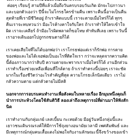
ค่อยๆ เรียนรู้ สามปีที่แล้วเมื่อถึงวันครบรอบวันเกิด มักจะไปภาวนา
และบอกตัวเองว่า ปีนี้จะไม่โกรธใครข้ามคืน เพราะคืนนี้อาจเป็นคืน
สุดท้ายที่เรามีชีวิตอยู่ ถ้าเราคิดแบบนี้ เราจะตายเมื่อไหร่ก็ได้ ทุกๆ
คืนเราจะทบทวนว่า มีอะไรค้างคาใจกับใคร ถ้าเราทำให้ใครเข้าใจ
ผิด เราจะเคลียร์ ถ้ามีอะไรผิดพลาดก็ขอโทษ ทำทันทีเลย เพราะวันนี้
เราอาจเดินออกไปถูกรถชนตายก็ได้
เราเคยเสียใจที่ไม่ได้บอกพ่อว่า เราโกรธพ่อแต่เราก็รักพ่อ การตาย
ของพ่อและไม่ได้เจอพ่อเป็นอะไรที่ติดใจเรา กว่าจะหลุดจากความคิด
นี้ต้องภาวนากว่าสิบปี ความตายจะพรากเราเมื่อไหร่ก็ได้ งานอีกส่วน
เราทำเรื่องช่วยเหลือเพื่อนที่ใกล้ตาย ถ้าเราทำตรงนี้บ่อยๆ เราจะชัด
มากในเรื่องชีวิตว่าอะไรสำคัญที่สุด ความโกรธเล็กนิดเดียว เราไม่
กลัวความตาย แต่กลัวตายไม่มีสติ
นอกจากการอบรมคนทำงานเพื่อสังคมในหลายเรื่อง อีกมุมหนึ่งคุณก็
นำการประท้วงโดยใช้สันติวิธี ลองเล่าถึงเหตุการณ์ที่ผ่านมาให้ฟังสัก
นิด
เราทำงานกับกลุ่มเกย์ เลสเบี้ยน กะเทยด้วย มีอยู่วันหนึ่งกลุ่มนี้และ
เยาวชนเดินรณรงค์ให้มีการใช้ถุงยางอนามัยเวลามี เพศสัมพันธ์ และ
มีเหตุการณ์กลุ่มคนเสื้อแดงไม่พอใจกับงานลักษณะนี้จึงขว้างของเข้า