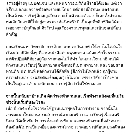
เราอยู่ง่ายๆ แบบคนจน และแฟนชาวอเมริกันมีรายได้เยอะ แต่เรา
รู้สึกแปลกแยกจากชีวิตที่เราเติบโตมา อดีตสามีก็รักนะ แต่รักแบบ
เป็นเจ้าของ เริ่มรู้สึกสูญเสียความเป็นตัวของตัวเอง ก็เลยตั้งคำถาม
พอเลิกกับสามีก็ไปอยู่อาศรมวงศ์สนิทครึ่งปี เป็นจุดที่พลิกชีวิต ได้มา
เจออาจารย์สุลักษณ์ ศิวรักษ์ คุยเรื่องศาสนาพุทธและเป็นจุดเปลี่ยน
สำคัญ
ตอนเรียนมหาวิทยาลัย การศึกษาแบบตะวันตกทำให้เราไม่ได้สนใจ
เรื่องสมาธิอีก ทั้งๆ ที่อ่านหนังสือท่านพุทธทาส แม้จะเข้าใจธรรมะ
แต่ตัวปฏิบัติที่ต้องอยู่กับเราตลอดไม่ได้ทำ ก็เลยสนใจสมาธิ จนได้
ทำงานและเรียนรู้กับหลายกลุ่มทั้งพุทธทิเบต มหายาน และชอบสาย
ท่านติช นัท ฮันห์ พอทำงานได้สักพัก รู้สึกว่าไม่ไหวแล้ว ถูกผู้ชาย
ครอบงำเยอะ จะผลักดันเรื่องผู้หญิงก็ไม่ง่าย เพราะวิธีการก็ยังชาย
เป็นใหญ่และอำนาจนิยมเยอะ เรารู้สึกว่าไม่ใช่ทางออก
จากนั้นกลับมาบ้านเกิด คิดว่าจะทำสวนและเริ่มทำงานสังคมที่แม่ริม
ช่วงนั้นเริ่มต้นอะไรคะ
เมื่อ ปี 2545 ตั้งใจว่าจะใช้ฐานแนวพุทธในการทำงาน จากนั้นไป
อบรมแนวใหม่ผ่านประสบการณ์จากอเมริกา และเรียนรู้เรื่องสตรี
นิยม ได้เห็นชัดว่า การตั้งองค์กรพัฒนาเอกชนทำงานเพื่อสังคม จะ
ต้องมีสติไม่ตกเป็นเหยื่อของความโกรธ เราค่อยๆ เปลี่ยนแปลงตัวเอง