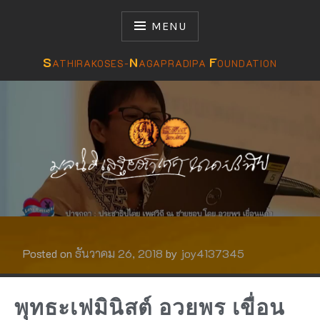
MENU
S
N
F
ATHIRAKOSES-
AGAPRADIPA
OUNDATION
มูลนิธิเสฐียรโกเศศ-นาคะประทีป
S N F
Posted on
ธันวาคม 26, 2018
by
joy4137345
พุทธะเฟมินิสต์ อวยพร เขื่อน