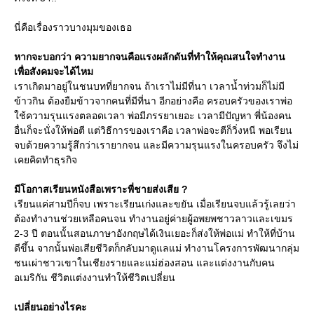
นี่คือเรื่องราวบางมุมของเธอ
หากจะบอกว่า ความยากจนคือแรงผลักดันที่ทำให้คุณสนใจทำงาน
เพื่อสังคมจะได้ไหม
เราเกิดมาอยู่ในชนบทที่ยากจน ถ้าเราไม่มีที่นา เวลาน้ำท่วมก็ไม่มี
ข้าวกิน ต้องยืมข้าวจากคนที่มีที่นา อีกอย่างคือ ครอบครัวของเราพ่อ
ใช้ความรุนแรงตลอดเวลา พ่อมีภรรยาเยอะ เวลามีปัญหา พี่น้องคน
อื่นก็จะนั่งให้พ่อตี แต่วิธีการของเราคือ เวลาพ่อจะตีก็วิ่งหนี พอเรียน
จบด้วยความรู้สึกว่าเรายากจน และมีความรุนแรงในครอบครัว จึงไม่
เคยคิดทำธุรกิจ
มีโอกาสเรียนหนังสือเพราะพี่ชายส่งเสีย ?
เรียนแค่สามปีก็จบ เพราะเรียนเก่งและขยัน เมื่อเรียนจบแล้วรู้เลยว่า
ต้องทำงานช่วยเหลือคนจน ทำงานอยู่ค่ายผู้อพยพชาวลาวและเขมร
2-3 ปี ตอนนั้นสอนภาษาอังกฤษได้เงินเยอะก็ส่งให้พ่อแม่ ทำให้ที่บ้าน
ดีขึ้น จากนั้นพ่อเสียชีวิตก็กลับมาดูแลแม่ ทำงานโครงการพัฒนากลุ่ม
ชนเผ่าชาวเขาในเชียงรายและแม่ฮ่องสอน และแต่งงานกับคน
อเมริกัน ชีวิตแต่งงานทำให้ชีวิตเปลี่ยน
เปลี่ยนอย่างไรคะ