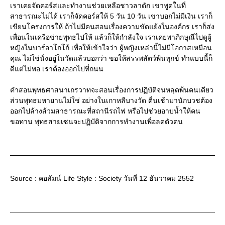
เราเคยจัดคอร์สและทำงานช่วยเหลือชาวลาดัก เขาพูดในที่
สาธารณะไม่ได้ เราก็จัดคอร์สให้ 5 วัน 10 วัน เขาบอกไม่มีเงิน เราก็
เขียนโครงการให้ ถ้าไม่มีคนสอนเรื่องความขัดแย้งในองค์กร เราก็ส่ง
เพื่อนในเครือข่ายพุทธไปให้ แล้วก็ให้กำลังใจ เราเคยพาภิกษุณีไปดูผู้
หญิงในบาร์อาโกโก้ เพื่อให้เข้าใจว่า ผู้หญิงเหล่านี้ไม่มีโอกาสเหมือน
คุณ ไม่ใช่นั่งอยู่ในวัดแล้วบอกว่า ขอให้สรรพสัตว์พ้นทุกข์ ทำแบบนี้ก็
ดีแต่ไม่พอ เราต้องออกไปที่ถนน
คำสอนพุทธศาสนาเถรวาทจะสอนเรื่องการปฏิบัติจนหลุดพ้นคนเดียว
ส่วนพุทธมหายานไม่ใช่ อย่างในเกาหลีบางวัด ตื่นเช้ามานักบวชต้อง
ออกไปล้างส้วมสาธารณะที่สถานีรถไฟ หรือไปช่วยอาบน้ำให้คน
ขอทาน พุทธสายเซนจะปฏิบัติจากการทำงานเพื่อลดตัวตน
Source : คอลัมน์ Life Style : Society วันที่ 12 ธันวาคม 2552