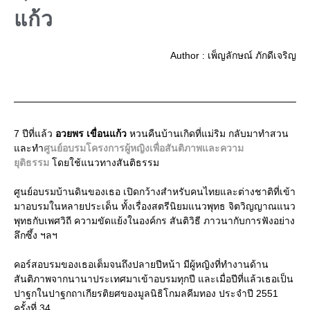
แก้ว
Author : เพ็ญลักษณ์ ภักดีเจริญ
7 ปีที่แล้ว
อวยพร เขื่อนแก้ว
หวนคืนบ้านเกิดที่แม่ริม กลับมาทำสวน
และทำ
ศูนย์อบรมโครงการผู้หญิงเพื่อสันติภาพและความ
ยุติธรรม
โดยใช้แนวทางสันติธรรม
ศูนย์อบรมบ้านดินของเธอ เปิดกว้างสำหรับคนไทยและต่างชาติที่เข้า
มาอบรมในหลายประเด็น ทั้งเรื่องสตรีนิยมแนวพุทธ จิตวิญญาณแนว
พุทธกับเพศวิถี ความขัดแย้งในองค์กร สันติวิธี ภาวนากับการฟังอย่าง
ลึกซึ้ง ฯลฯ
คอร์สอบรมของเธอเต็มจนถึงปลายปีหน้า มีผู้หญิงที่ทำงานด้าน
สันติภาพจากนานาประเทศมาเข้าอบรมทุกปี และเมื่อปีที่แล้วเธอเป็น
ปาฐกในปาฐกถาเกียรติยศของมูลนิธิโกมลคีมทอง ประจำปี 2551
ครั้งที่ 34..