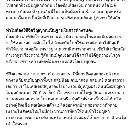
ไปสักพักก็จะมีปัญหาตัวตน เรื่องชื่อเสียง เงิน ตำแหน่ง หรือไม่ก็
ทะเลาะกันเอง ซึ่งฐานอันนี้ไม่จำเป็นต้องเป็นเรื่องศาสนาพุทธหรือ
ศาสนาใด แต่เป็นจิตที่เบิกบาน รักเพื่อนมนุษย์และรู้จักการให้อภัย
ทำไมต้องใช้จิตวิญญาณเป็นฐานในการทำงานคะ
ต้องกลับ มาที่จิตใจ คนทำงานต้องมีความอ่อนโยนและมีเมตตา เรา
จะใช้สมองอย่างเดียวไม่ได้ ถ้าคุยกันโดยใช้ความคิด มันไม่มีจุดที่
ทำให้เรามาเจอกัน เพราะฐานความคิดมาจากความเชื่อไม่เหมือนกัน
ถ้าเราพูดเรื่องความรู้สึก มันมีจุดเจอกันได้ เราไม่ได้พูดว่าอะไรถูก
หรือผิด เพราะความทุกข์มันกระแทกหัวใจเราทุกคน
ชีวิตเราผ่านประสบการณ์มาเยอะ เรามีพี่สาวติดแอลกอฮอล์ เคย
ทำงานกับคนมีปัญหาทั้งชนกลุ่มน้อย คนยากจน กลุ่มเกย์ คุณมาถาม
เลยว่า เราไม่เคยเจอปัญหาอะไรบ้าง เคยมีผู้หญิงฝรั่งคนหนึ่งมีปัญหา
ไม่พูดกับแม่มา 20 ปี เราก็เข้าใจ เพราะเราก็ไม่พูดกับพ่อ แต่เราบอก
ว่า คุณจะกอดความโกรธจนตายหรือ ผู้หญิงฝรั่งคนนั้นร้องไห้ หรือ
อย่างผู้ติดเชื้อ พอเปิดเผยตัว แม่ไล่ออกจากบ้านก็อยากฆ่าตัวตาย
เพราะในสังคมไทยไม่มีกระบวนการที่ทำให้คนเข้าใจปัญหา
กระบวนการของพระที่สอนหรือ เทศน์ สวดมนต์เป็นภาษาบาลี คนไม่
เข้าใจหรอก