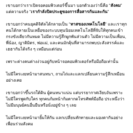
เขาบอกว่าเราเปิดจอคอมพิวเตอร์ขึ้นมา บอกตัวเองว่านี่คือ “
สังคม
”
แต่ความจริง “
เรากำลังปิดประตูของการสื่อสารกันและกัน
”
เขาบอกว่าคนยุคดิจิตัลได้กลายเป็น “
ทาสของเทคโนโลยี
” และเราทุก
คนได้กลายเป็นเหยื่อของระบบทุนนิยมเทคโนโลยีที่จับให้ทุกคนเข้า
กรงขังเดียวกันหมด ไม่มีความรู้สึกผูกพันส่วนตัว ไม่มีความเป็นเพื่อน,
พี่น้อง, ญาติมิตร, พ่อแม่, และคนมักคุ้นที่สามารถพบปะสังสรรค์และ
เฮฮากันได้จริง ๆ เหมือนแต่ก่อน
เพราะต่างคนต่างง่วนอยู่กับหน้าจอคอมพิวเตอร์หรือมือถือเท่านั้น
ไม่มีใครเงยหน้ามาสนทนา, ถามไถ่และแลกเปลี่ยนความรู้สึกเหมือน
อย่างเคย
เขาบอกว่าขึ้นรถใต้ดิน ผู้คนหนาแน่น แต่บรรยากาศเงียบงันเพราะ
ไม่มีใครพูดกับใคร ทุกคนก้มหน้าก้มตากดโทรศัพท์มือถือ ประหนึ่งว่า
ไม่มีมนุษย์คนอื่นยืนหรือนั่งอยู่ข้าง ๆ เลย
ไม่มีใครเงยหน้ามายิ้มให้กัน แลกเปลี่ยนทักทายและมองตากันอย่าง
เพื่อนร่วมสังคม