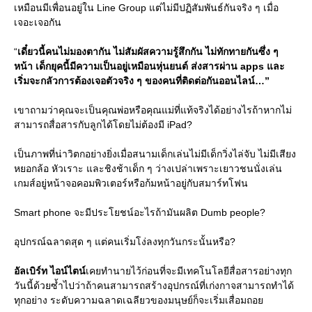
เหมือนมีเพื่อนอยู่ใน Line Group แต่ไม่มีปฏิสัมพันธ์กันจริง ๆ เมื่อ
เจอะเจอกัน
“
เดี๋ยวนี้คนไม่มองตากัน ไม่สัมผัสความรู้สึกกัน ไม่ทักทายกันซึ่ง ๆ
หน้า เด็กยุคนี้มีความเป็นอยู่เหมือนหุ่นยนต์ ส่งสารผ่าน apps และ
เริ่มจะกลัวการต้องเจอตัวจริง ๆ ของคนที่ติดต่อกันออนไลน์…”
เขาถามว่าคุณจะเป็นคุณพ่อหรือคุณแม่ที่แท้จริงได้อย่างไรถ้าหากไม่
สามารถสื่อสารกับลูกได้โดยไม่ต้องมี iPad?
เป็นภาพที่น่าวิตกอย่างยิ่งเมื่อสนามเด็กเล่นไม่มีเด็กวิ่งไล่จับ ไม่มีเสียง
หยอกล้อ หัวเราะ และชิงช้าเด็ก ๆ ว่างเปล่าเพราะเยาวชนนั่งเล่น
เกมส์อยู่หน้าจอคอมพิวเตอร์หรือก้มหน้าอยู่กับสมาร์ทโฟน
Smart phone จะมีประโยชน์อะไรถ้ามันผลิต Dumb people?
อุปกรณ์ฉลาดสุด ๆ แต่คนเริ่มโง่ลงทุกวันกระนั้นหรือ?
อัลเบิร์ท ไอน์ไตน์
เคยทำนายไว้ก่อนที่จะมีเทคโนโลยีสื่อสารอย่างทุก
วันนี้ด้วยซ้ำไปว่าถ้าคนสามารถสร้างอุปกรณ์ที่เก่งกาจสามารถทำได้
ทุกอย่าง ระดับความฉลาดเฉลียวของมนุษย์ก็จะเริ่มเสื่อมถอย