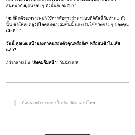
สนทนากับผู้คนรอบ ๆ ตัวนั้นก็ยอมรับว่า
“ผมก็ผิดด้วยเพราะผมก็ใช้การสื่อสารผ่านระบบดิจิตัลนี้กับท่าน…ดัง
นั้น ขอให้หยุดดูวีดีโอคลิปของผมชิ้นนี้ และเริ่มใช้ชีวิตจริง ๆ ของคุณ
เสียที…”
วันนี้ คุณเงยหน้ามองตาคนรอบตัวคุณหรือยัง? หรือมันช้าไปเสีย
แล้ว?
อย่ากลายเป็น “
สังคมก้มหน้า
” กันนักเลย!
ย้อนรอยรัฐประหารในประวัติศาสตร์ไทย