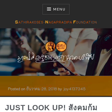
MENU
S
N
F
ATHIRAKOSES-
AGAPRADIPA
OUNDATION
มูลนิธิเสฐียรโกเศศ-นาคะประทีป
S N F
Posted on
ธันวาคม 28, 2018
by
joy4137345
JUST LOOK UP! สังคมก้ม