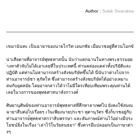
Author :
Sulak Sivaraksa
เขมานันทะ เป็นฉายาของนายโกวิท เอนกชัย เมื่อบวชอยู่ที่สวนโมกข์
น่าเสียดายที่อาจารย์พุทธทา
สนั้น นับว่าแตกฉานในทางพระธรรมอย
่างหาตัวจับไม่ได้เอาเลยที่
ในประเทศนี้ ท่านคล่องแคล่วทั้งปริยัติแ
ละ
ปฏิบัติ แต่ท่านไม่สามารถสร้างสังฆบ
ริษัทขึ้นได้ นี่นับว่าต่างไปจาก
ท่านอาจา
รย์ชา สุภัทโท ซึ่งสามารถสร้างสังฆบริษัทไ
ด้อย่างเหมาะ
สมกับยุคสมัย โดยอาจกล่าวได้ว่าไม่มีใครเ
ทียบเทียมพระคุณท่านได้
เลยใ
นวงการของพุทธศาสนาลังกาวงศ
ศิษยานุศิษย์ของท่านอาจารย์
พุทธทาสที่สึกหาลาเพศไป ยังคงใช้สมณ
ฉายาสืบต่อไปเรื
่อยๆ เว้นเพียงนายประชา หุตานุวัตร ซึ่งก็บวชอยู่กับ
ท่านอาจารย
์พุทธทาสกว่าสิบพรรษา และสัมภาษณ์ท่านไว้อย่างมีป
ระ
โยชน์ยิ่งในเรื่อง “เล่าไว้ในวัยสนธยา” ซึ่งควรมึแปลออกเป็นภาษาต่า
งๆ