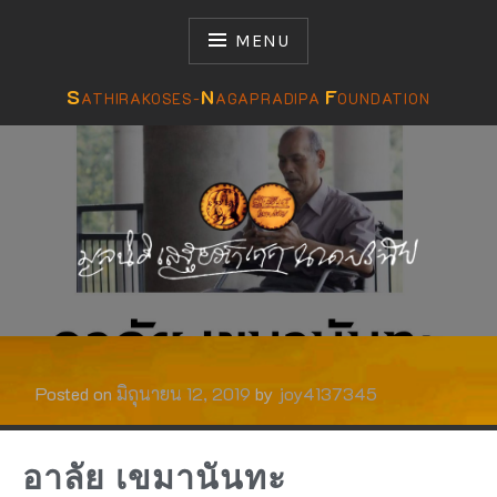
MENU
S
N
F
ATHIRAKOSES-
AGAPRADIPA
OUNDATION
มูลนิธิเสฐียรโกเศศ-นาคะประทีป
S N F
Posted on
มิถุนายน 12, 2019
by
joy4137345
อาลัย เขมานันทะ