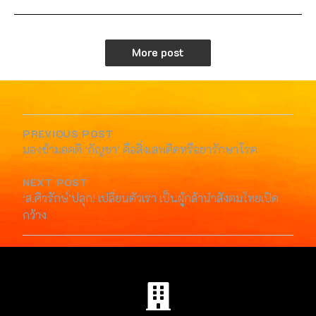
More post
PREVIOUS POST
มองข้ามอคติ ‘กัญชา’ คือสิ่งเสพติดหรือยารักษาโรค
NEXT POST
‘ส.ศิวรักษ์’ปลุก! เปลี่ยนตัวเรา เป็นผู้กล้านำสังคมไทยเปิด
กว้าง