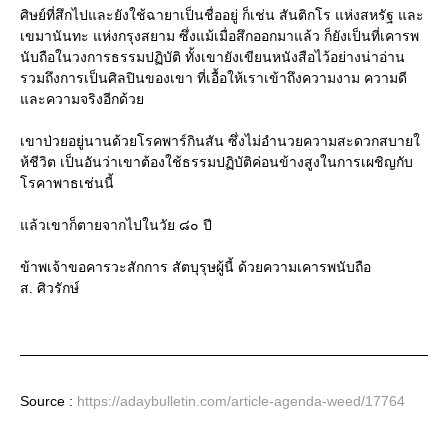
ศิษย์ที่สึกไปและยังใช้ฉายา
เป็นชื่ออยู่ ก็เช่น สันติกโร แห่งสหรัฐ และ
เขมานันทะ แห่งกรุงสยาม ซึ่งแม้เมื่อสึกออกมาแล้ว ก็ยังเป็นที่เคารพ
นับถือในว
งการธรรมปฏิบัติ ทั้งเขายังเขียนหนังสือไว้อ
ย่างน่าอ่าน
รวมถึงการเป็นศิลปินของเขา ที่เอื้อให้เราเข้าถึงความง
าม ความดี
และความจริงอีกด้วย
เขาป่วยอยู่นานด้วยโรคพาร์ก
ินสัน ซึ่งไม่อำนวยความสะดวกสบายใ
ห้ชีวิต เป็นอันว่าเขาต้องใช้ธรรมปฏ
ิบัติค่อนข้างสูงในการเผชิญ
กับ
โรคาพาธเช่นนี้
แล้วเขาก็ตายจากไปในวัย ๘๐ ปี
ข้าพเจ้าขอคารวะสักการ สัตบุรุษผู้นี้ ด้วยความเคารพนับถือ
ส. ศิวรักษ์
Source :
https://adaybulletin.com/article-agenda-weed/17764